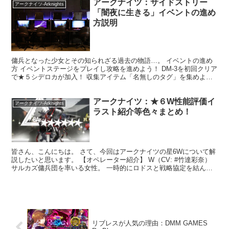
アークナイツ：サイドストリー
アークナイツ-Arknights
「闇夜に生きる」イベントの進め
方説明
傭兵となった少女とその知られざる過去の物語…。 イベントの進め
方 イベントステージをプレイし攻略を進めよう！ DM-3を初回クリア
で★５シデロカが加入！ 収集アイテム「名無しのタグ」を集めよ
う！ 任務とステージクリアで入手可能な「名無しのタ...
アークナイツ：★６W性能評価イ
アークナイツ-Arknights
ラスト紹介等色々まとめ！
皆さん、こんにちは。 さて、今回はアークナイツの星6Wについて解
説したいと思います。 【オペレーター紹介】 W（CV: #竹達彩奈）
サルカズ傭兵団を率いる女性。 一時的にロドスと戦略協定を結んで
いる。 自分勝手な言動や過去の行いで艦内で反...
リブレスが人気の理由：DMM GAMES