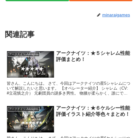
minaraigames
関連記事
アークナイツ：★５シャレム性能
アークナイツ-Arknights
評価まとめ！
皆さん、こんにちは。 さて、今回はアークナイツの星5シャレムにつ
いて解説したいと思います。 【オペレーター紹介】 シャレム（CV:
#立花慎之介） 元劇団員の謎多き男性。 物腰が柔らかく、誰にでも
惜しみなく協力する一方で、人と深く関わるのは...
アークナイツ：★６ケルシー性能
アークナイツ-Arknights
評価イラスト紹介等色々まとめ！