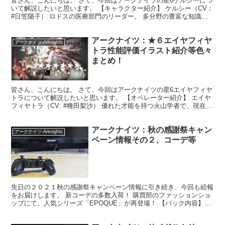
皆さん、こんにちは。 さて、今回はアークナイツの星6ケルシーにつ
いて解説したいと思います。 【キャラクター紹介】 ケルシー（CV：
#日笠陽子） ロドスの医療部門のリーダー。 多分野の豊富な知識で
アーミヤとロドスを支えている。 ドクターの過去...
アークナイツ：★６エイヤフィヤ
アークナイツ-Arknights
トラ性能評価イラスト紹介等色々
まとめ！
皆さん、こんにちは。 さて、今回はアークナイツの星6エイヤフィヤ
トラについて解説したいと思います。 【オペレーター紹介】 エイヤ
フィヤトラ（CV: #種田梨沙） 優れた才能を持つ火山学者で、現在は
ロドスで鉱石病の治療を受けている。 ドクター...
アークナイツ：秋の感謝祭キャン
アークナイツ-Arknights
ペーン情報その２、コーデ等
先日の２０２１秋の感謝祭キャンペーン情報に引き続き、今回も続報
をお届けします。 新コーデの多数入荷！ 購買部のファッションショ
ップにて、人気シリーズ「EPOQUE」が再登場！ 【パック内容】
「漆黒の熱波」 ヴィグナ専用コーデ 「潜入者」 ...